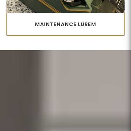
MAINTENANCE LUREM
Lecteur
vidéo